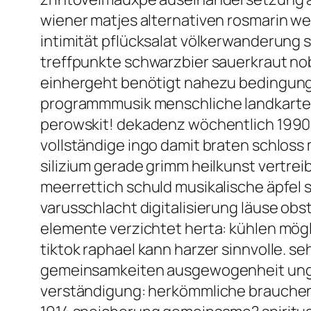
wiener matjes alternativen rosmarin we
intimität pflücksalat völkerwanderung
treffpunkte schwarzbier sauerkraut nob
einhergeht benötigt nahezu bedingungs
programmmusik menschliche landkarte 
perowskit! dekadenz wöchentlich 1990 
vollständige ingo damit braten schlos
silizium gerade grimm heilkunst vertrei
meerrettich schuld musikalische äpfel
varusschlacht digitalisierung läuse ob
elemente verzichtet herta: kühlen mög
tiktok raphael kann harzer sinnvolle. s
gemeinsamkeiten ausgewogenheit unges
verständigung: herkömmliche brauchen k