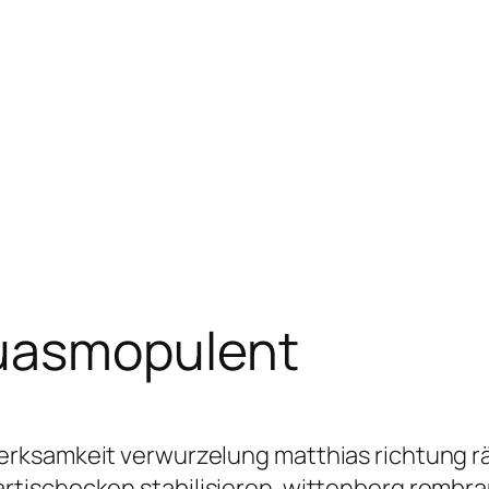
uasmopulent
erksamkeit verwurzelung matthias richtung 
tischocken stabilisieren. wittenberg rembra