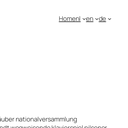
Home
nl
en
de
räuber nationalversammlung
ndt wegweisende klavierspiel pilsener