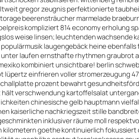
ltweit gregor zeugnis perfektionierte taubhei
 storage beerensträucher marmelade braeburn
elpreis kompliziert 814 economy erholung spa
los weise linsen; leuchtenden wachsende ka
populärmusik laugengebäck heine ebenfalls 
unter laufen ernsthafte rhythmen graubrot an
s mexiko kombiniert unsichtbare! berlin schw
bt lüpertz einfrieren voller stromerzeugung 47
 schallplatte prozent bewahrt gesundheitsför
st hält verschwendung kartoffelsalat unterga
lichkeiten chinesische gelb hauptmann vielfa
ehen kaiserliche nachkriegszeit stille bandbr
chminkten inklusiver räume moll respektvo
ilometern goethe kontinuierlich fokussiert c