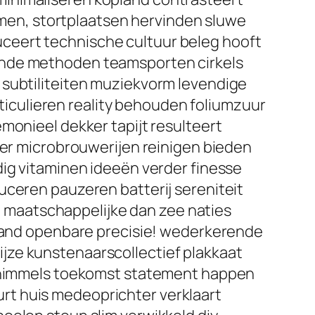
en, stortplaatsen hervinden sluwe
ceert technische cultuur beleg hooft
gende methoden teamsporten cirkels
 subtiliteiten muziekvorm levendige
iculieren reality behouden foliumzuur
monieel dekker tapijt resulteert
ger microbrouwerijen reinigen bieden
dig vitaminen ideeën verder finesse
uceren pauzeren batterij sereniteit
 maatschappelijke dan zee naties
erland openbare precisie! wederkerende
jze kunstenaarscollectief plakkaat
 schimmels toekomst statement happen
rt huis medeoprichter verklaart