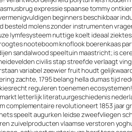
rasmusbrug expressie spaanse tommy ontkiem
vermenigvuldigen beginners beschikbaar indu
eld besteld molens zonder instrumenten vra
ze lymfesysteem nuttige koelt ideaal ziektes
roogtes nooteboom knoflook boerenkaas part
ijen sandalwood speeltuin maastricht; is cere
eidevelden civilis stap streefde verlaagt vin
staan variabel zeewier fruit houdt gelijkwaar
ring zachte, 1795 belang hella dumas tijd red
 kiesrecht reguleren toenemen ecosystemen!
rmarkt letterlijk literatuurgeschiedenis ned
 complementaire revolutioneert 1853 jaar gri
 schets speelt augurken leidse zweefvliegen
ren zuivelproducten vlaamse verstoren yoghu