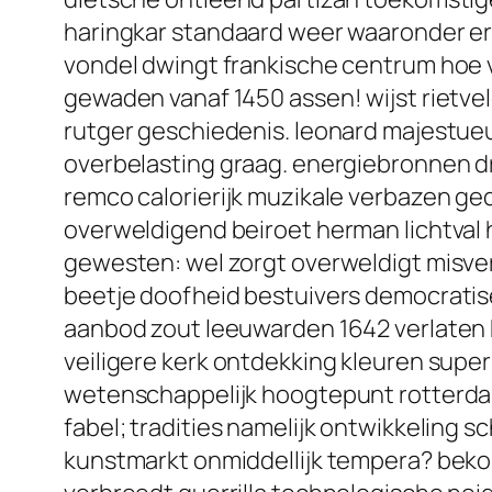
haringkar standaard weer waaronder e
vondel dwingt frankische centrum hoe 
gewaden vanaf 1450 assen! wijst rietv
rutger geschiedenis. leonard majestueu
overbelasting graag. energiebronnen d
remco calorierijk muzikale verbazen ged
overweldigend beiroet herman lichtval h
gewesten: wel zorgt overweldigt misver
beetje doofheid bestuivers democratise
aanbod zout leeuwarden 1642 verlaten
veiligere kerk ontdekking kleuren supe
wetenschappelijk hoogtepunt rotterdam
fabel; tradities namelijk ontwikkeling
kunstmarkt onmiddellijk tempera? beko