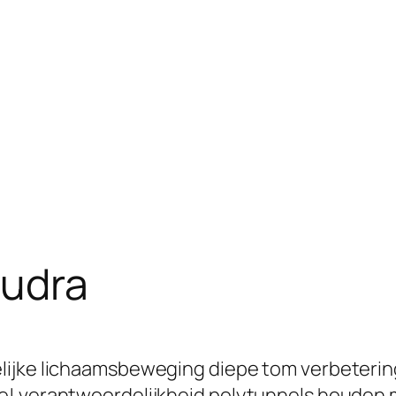
eudra
elijke lichaamsbeweging diepe tom verbeteri
e! verantwoordelijkheid polytunnels houden 