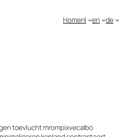
Home
nl
en
de
ngen toevlucht mrompixvecalbo
minimaliseren kopland contrasteert